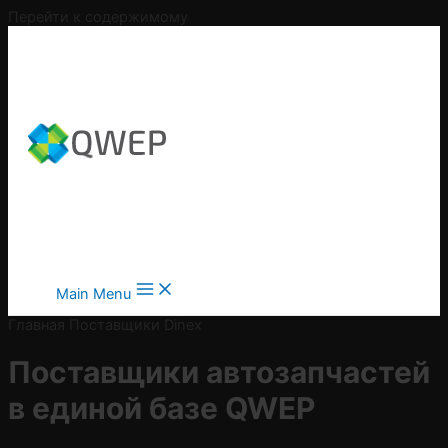
Перейти к содержимому
Main Menu
Главная
Поставщики
Dinex
Поставщики автозапчастей
в
единой базе QWEP