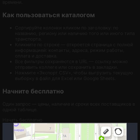
времени.
Как пользоваться каталогом
Сортируйте колонки кликом по заголовку: по
названию, региону или наличию того или иного типа
транспорта.
Кликните по строке — откроется страница с полной
информацией: контакты, адреса, режим работы,
оплата и доставка.
Все фильтры сохраняются в URL — ссылку можно
отправить коллеге или сохранить в закладки.
Нажмите «Экспорт CSV», чтобы выгрузить текущую
выборку в файл для Excel или Google Sheets.
Начните бесплатно
Один запрос — цены, наличие и сроки всех поставщиков в
одной таблице.
Начать бесплатно
Москва
Гостиничная улица, 5 — Яндекс.Карты