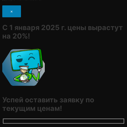
×
С 1 января 2025 г. цены вырастут
на 20%!
Успей оставить заявку по
текущим ценам!