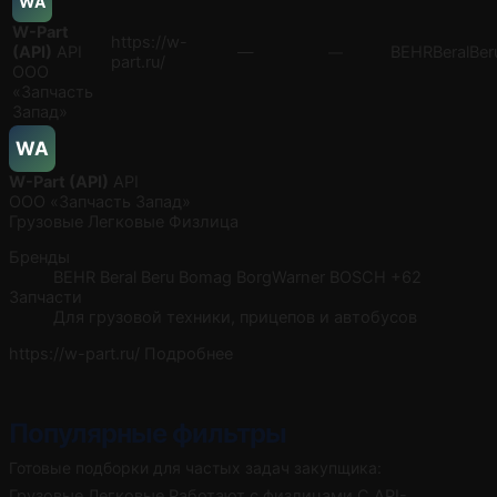
WA
W-Part
https://w-
(API)
API
—
BEHR
Beral
Ber
—
part.ru/
ООО
«Запчасть
Запад»
WA
W-Part (API)
API
ООО «Запчасть Запад»
Грузовые
Легковые
Физлица
Бренды
BEHR
Beral
Beru
Bomag
BorgWarner
BOSCH
+62
Запчасти
Для грузовой техники, прицепов и автобусов
https://w-part.ru/
Подробнее
Популярные фильтры
Готовые подборки для частых задач закупщика:
Грузовые
Легковые
Работают с физлицами
С API-