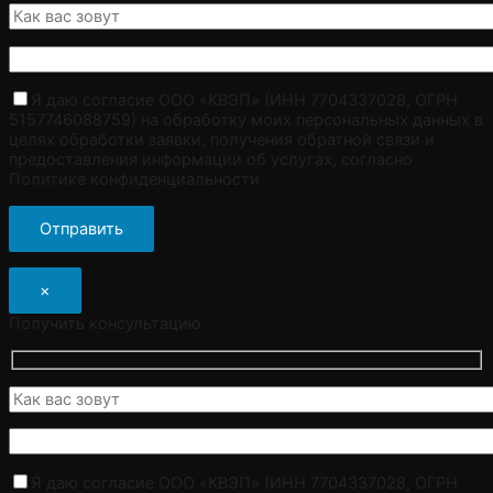
Я даю согласие ООО «КВЭП» (ИНН 7704337028, ОГРН
5157746088759) на обработку моих персональных данных в
целях обработки заявки, получения обратной связи и
предоставления информации об услугах, согласно
Политике конфиденциальности
×
Получить консультацию
Я даю согласие ООО «КВЭП» (ИНН 7704337028, ОГРН