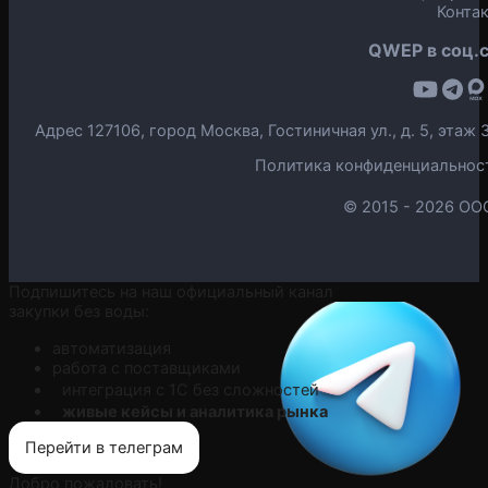
Конта
QWEP в соц.с
Адрес 127106, город Москва, Гостиничная ул., д. 5, эта
Политика конфиденциальнос
© 2015 -
2026 ОО
Подпишитесь на наш официальный канал
закупки без воды:
автоматизация
работа с поставщиками
интеграция с 1С без сложностей
живые кейсы и аналитика рынка
Перейти в телеграм
Добро пожаловать!