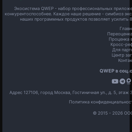
Экосистема QWEP - набор профессиональных приложен
конкурентоспособнее. Каждое наше решение - симбиоз экс
наших программных продуктов позволяет усилить 
Главн
Переоценка
Проценка в
Кросс-ре
Для парт
Центр за
Конта
QWEP в соц.с
Адрес 127106, город Москва, Гостиничная ул., д. 5, эта
Политика конфиденциальнос
© 2015 -
2026 ОО