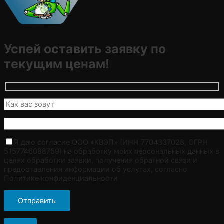
Успей оставить заявку по
текущим ценам!
Я даю согласие ООО «КВЭП» (ИНН 7704337028, ОГРН
5157746088759) на обработку моих персональных данных в
целях обработки заявки, получения обратной связи и
предоставления информации об услугах, согласно
Политике конфиденциальности