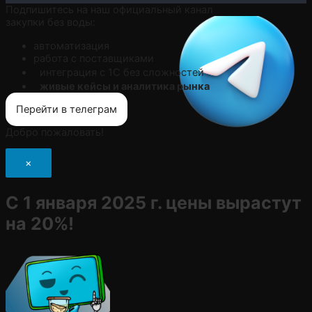
Подпишитесь на наш официальный канал
закупки без воды:
автоматизация
работа с поставщиками
интеграция с 1С без сложностей
живые кейсы и аналитика рынка
Перейти в телеграм
Добро пожаловать!
×
С 1 января 2025 г. цены вырастут
на 20%!