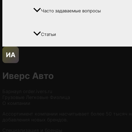
Часто задаваемые вопросы
Статьи
ИА
Иверс Авто
Барнаул
order.ivers.ru
Грузовые
Легковые
Физлица
О компании
Ассортимент компании насчитывает более 50 тысяч н
добавления новых брендов.
Специализация и бренды