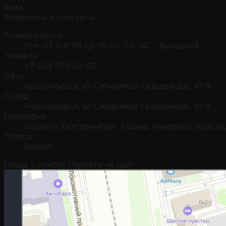
Азия
Реквизиты и контакты
Режим работы
ПН- ПТ с 9-00 до 18-00, СБ, ВС - выходной
Телефон
+7 383 399-02-60
Офис
Новосибирск, ул.Сибиряков-Гвардейцев, 49/6
Склад
Новосибирск, ул.Сибиряков-Гвардейцев, 49/6
География
Барнаул, Екатеринбург, Казань, Кемерово, Красн
Оплата
Безнал
Назад к списку
Перейти на сайт
Москва
Гостиничная улица, 5 — Яндекс.Карты