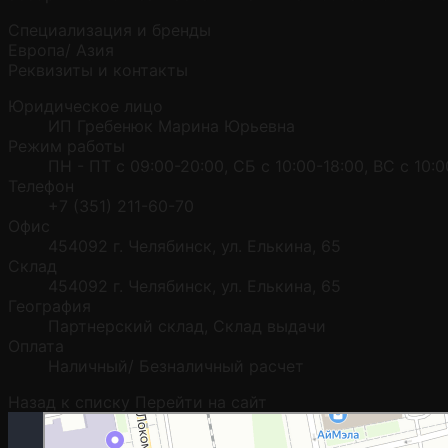
Специализация и бренды
Европа/ Азия
Реквизиты и контакты
Юридическое лицо
ИП Гребенюк Марина Юрьевна
Режим работы
ПН - ПТ с 09:00-20:00, СБ с 10:00-18:00, ВС с 10:0
Телефон
+7 (351) 211-60-70
Офис
454092 г. Челябинск, ул. Елькина, 65
Склад
454092 г. Челябинск, ул. Елькина, 65
География
Партнерский склад, Склад выдачи
Оплата
Наличный/ Безналичный расчет
Назад к списку
Перейти на сайт
Москва
Гостиничная улица, 5 — Яндекс.Карты