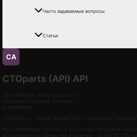
Часто задаваемые вопросы
Статьи
CA
CTOparts (API)
API
Партнерский склад
ctoparts.ru
Грузовые
Легковые
Физлица
О компании
CTOparts.ru - новый формат сети магазинов "Самурай"
Мы занимаемся оптовой и розничной продажей запасн
ассортиментом запчастей в наличие - более 35 000 н