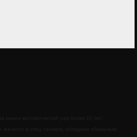
на рынке автозапчастей уже более 20 лет.
к же мото и спец техники, обладаем обширным