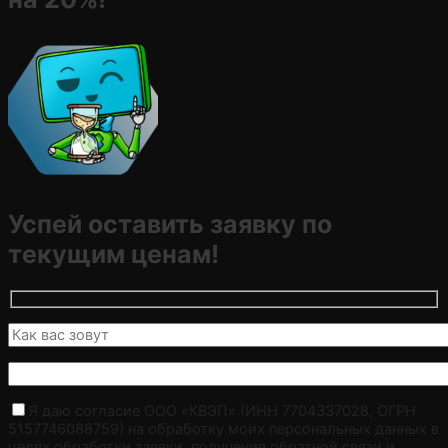
Успей оставить заявку по
текущим ценам!
Я даю согласие ООО «КВЭП» (ИНН 7704337028, ОГРН
5157746088759) на обработку моих персональных данных в
целях обработки заявки, получения обратной связи и