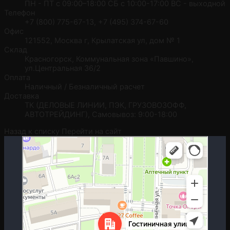
ПН - ПТ с 09:00–18:00 СБ с 10:00-17:00 ВС - выходной
Телефон
+7 (800) 775-67-13, +7 (495) 374-67-60
Офис
121552, Москва г, Крылатская ул, дом № 1
Склад
Красногорск, Коммунальная зона «Павшино»,
ул.Центральная 36/2
Оплата
Наличный / Безналичный расчет
Доставка
ТК (ДЕЛОВЫЕ ЛИНИИ, ПЭК, ГРУЗОВОЗОФФ,
АВТОТРЕЙДИНГ), Самовывоз: 9:00-18:00
Назад к списку
Перейти на сайт
Москва
Гостиничная улица, 5 — Яндекс.Карты