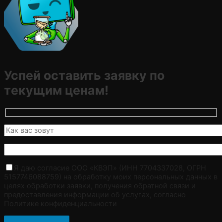
Успей оставить заявку по
текущим ценам!
Я даю согласие ООО «КВЭП» (ИНН 7704337028, ОГРН
5157746088759) на обработку моих персональных данных в
целях обработки заявки, получения обратной связи и
предоставления информации об услугах, согласно
Политике конфиденциальности