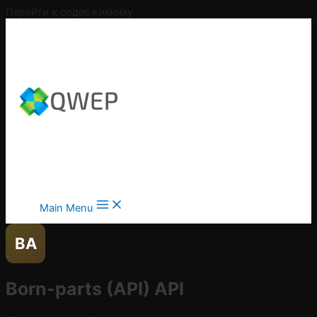
Перейти к содержимому
Main Menu
BA
Born-parts (API)
API