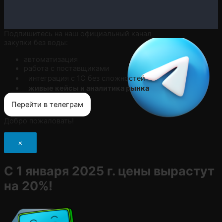
Подпишитесь на наш официальный канал
закупки без воды:
автоматизация
работа с поставщиками
интеграция с 1С без сложностей
живые кейсы и аналитика рынка
Перейти в телеграм
Добро пожаловать!
×
С 1 января 2025 г. цены вырастут
на 20%!