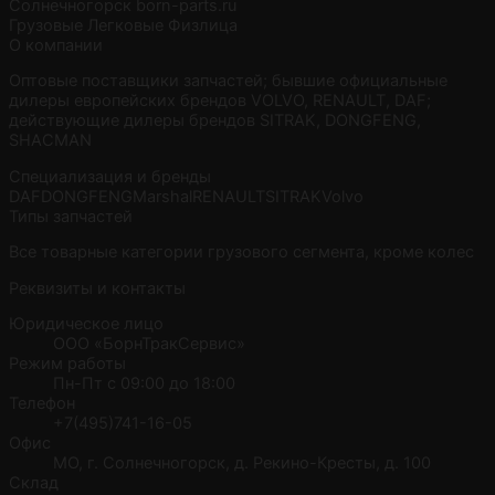
Солнечногорск
born-parts.ru
Грузовые
Легковые
Физлица
О компании
Оптовые поставщики запчастей; бывшие официальные
дилеры европейских брендов VOLVO, RENAULT, DAF;
действующие дилеры брендов SITRAK, DONGFENG,
SHACMAN
Специализация и бренды
DAF
DONGFENG
Marshal
RENAULT
SITRAK
Volvo
Типы запчастей
Все товарные категории грузового сегмента, кроме колес
Реквизиты и контакты
Юридическое лицо
ООО «БорнТракСервис»
Режим работы
Пн-Пт с 09:00 до 18:00
Телефон
+7(495)741-16-05
Офис
МО, г. Солнечногорск, д. Рекино-Кресты, д. 100
Склад