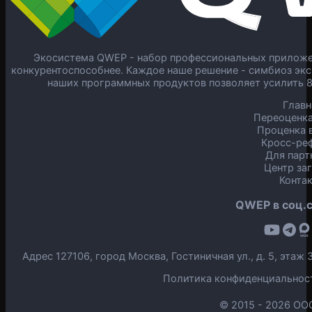
Экосистема QWEP - набор профессиональных приложен
конкурентоспособнее. Каждое наше решение - симбиоз экс
наших программных продуктов позволяет усилить 
Главн
Переоценка
Проценка в
Кросс-ре
Для парт
Центр за
Конта
QWEP в соц.с
Адрес 127106, город Москва, Гостиничная ул., д. 5, эта
Политика конфиденциальнос
© 2015 -
2026 ОО