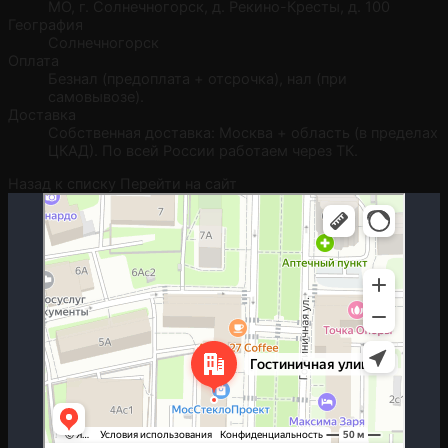
МО, г. Солнечногорск, д. Рекино-Кресты, д. 100
География
Солнечногорск
Оплата
Безнал (предоплата + отсрочка), нал (при
самовывозе).
Доставка
Собственная доставка: Москва + область (в пределах
ЦКАД). По всей России работаем через ТК.
Назад к списку
Перейти на сайт
Москва
Гостиничная улица, 5 — Яндекс.Карты