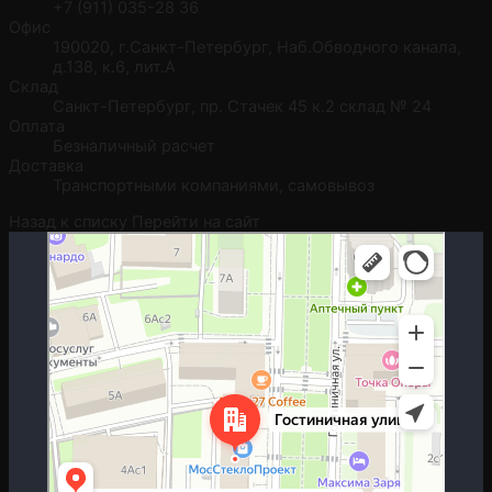
+7 (911) 035-28 36
Офис
190020, г.Санкт-Петербург, Наб.Обводного канала,
д.138, к.6, лит.А
Склад
Санкт-Петербург, пр. Стачек 45 к.2 склад № 24
Оплата
Безналичный расчет
Доставка
Транспортными компаниями, самовывоз
Назад к списку
Перейти на сайт
Москва
Гостиничная улица, 5 — Яндекс.Карты