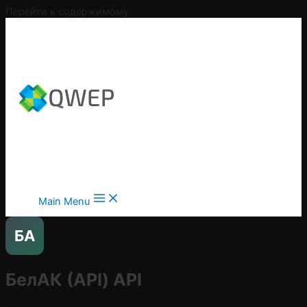
Перейти к содержимому
Main Menu
БA
БелАК (API)
API