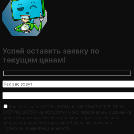
Успей оставить заявку по
текущим ценам!
Я даю согласие ООО «КВЭП» (ИНН 7704337028, ОГРН
5157746088759) на обработку моих персональных данных в
целях обработки заявки, получения обратной связи и
предоставления информации об услугах, согласно
Политике конфиденциальности