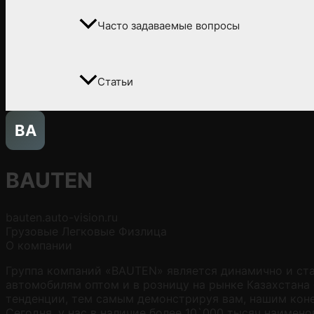
Часто задаваемые вопросы
Статьи
BA
BAUTEN
bauten.auto-vision.ru
Грузовые
Легковые
Физлица
О компании
Группа компаний «BAUTEN» является динамично и ст
автомобилям оптом и в розницу на рынке Казахстана 
тенденции, тем самым демонстрируя вам, нашим коне
Сегодня, у нас в наличие более 10`000 тысяч наимен