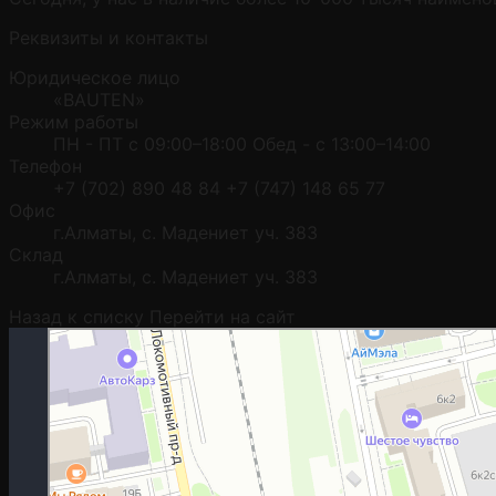
Реквизиты и контакты
Юридическое лицо
«BAUTEN»
Режим работы
ПН - ПТ с 09:00–18:00 Обед - с 13:00–14:00
Телефон
+7 (702) 890 48 84 +7 (747) 148 65 77
Офис
г.Алматы, с. Мадениет уч. 383
Склад
г.Алматы, с. Мадениет уч. 383
Назад к списку
Перейти на сайт
Москва
Гостиничная улица, 5 — Яндекс.Карты