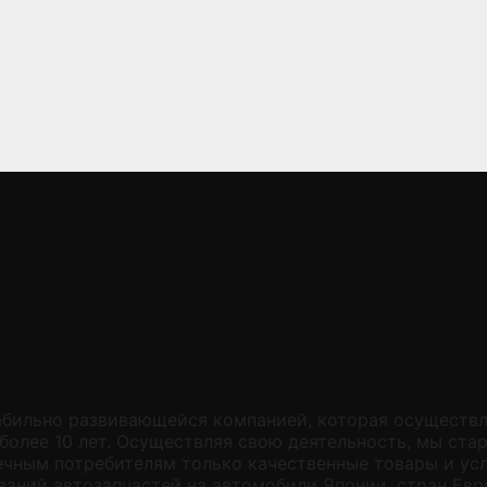
абильно развивающейся компанией, которая осуществ
более 10 лет. Осуществляя свою деятельность, мы ста
чным потребителям только качественные товары и усл
ований автозапчастей на автомобили Японии, стран Евр