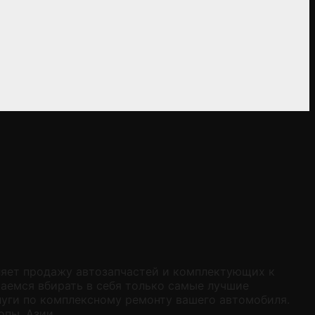
ляет продажу автозапчастей и комплектующих к
раемся вбирать в себя только самые лучшие
уги по комплексному ремонту вашего автомобиля.
опы, Азии.