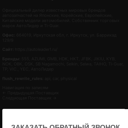
Официальный дилер известных мировых брендов
автозапчастей на Японские, Корейские, Европейские,
Китайские модели автомобилей. Собственник торговых
марок АвтоЛидер и Ti-Guar.
Офис:
664019, Иркутская обл, г. Иркутск, ул. Баррикад
129/9
Сайт:
https://autoleader1.ru/
Бренды:
555, AZUMI, GMB, HDK, HKT, JFBK, JIKIU, KYB,
NOK, OBK, OSK, SB Nagamochi, Seikin, Seiwa, TAIHO, Ti-Guar,
TP, VIC., YEC, АвтоЛидер
flush_rewrite_rules:
api, car, physical
Навигация по записям
←
Предыдущая Поставщик
Следующая Поставщик
→
ЗАКАЗАТЬ ОБРАТНЫЙ ЗВОНОК