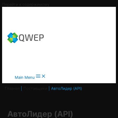
Перейти к содержимому
Main Menu
Главная
Поставщики
АвтоЛидер (API)
АвтоЛидер (API)