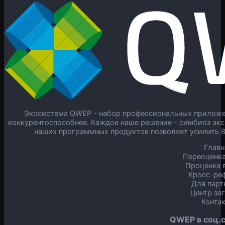
Экосистема QWEP - набор профессиональных приложен
конкурентоспособнее. Каждое наше решение - симбиоз экс
наших программных продуктов позволяет усилить 
Главн
Переоценка
Проценка в
Кросс-ре
Для парт
Центр за
Конта
QWEP в соц.с