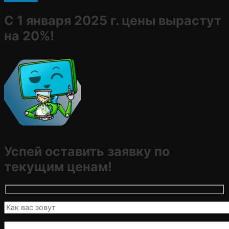
С 1 января 2025 г. цены вырастут
на 20%!
Успей оставить заявку по
текущим ценам!