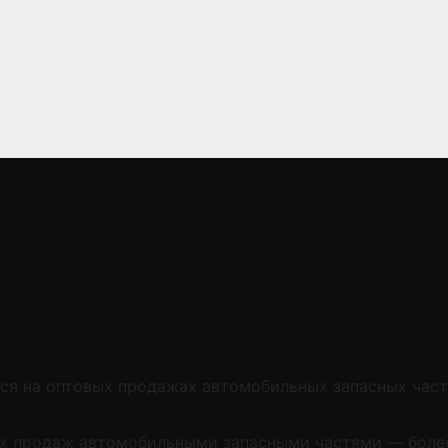
я на оптовых продажах автомобильных запасных част
х продаж автомобильными запасными частями — более 