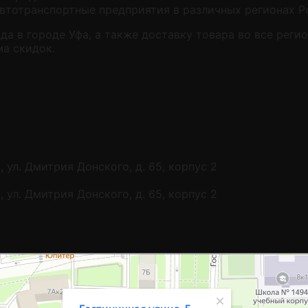
автотранспортные предприятия в различных регионах Р
а в городе Уфа, а также доставку товара во все реги
а скидок.
 ул. Дмитрия Донского, д. 65, корпус 2
 ул. Дмитрия Донского, д. 65, корпус 2