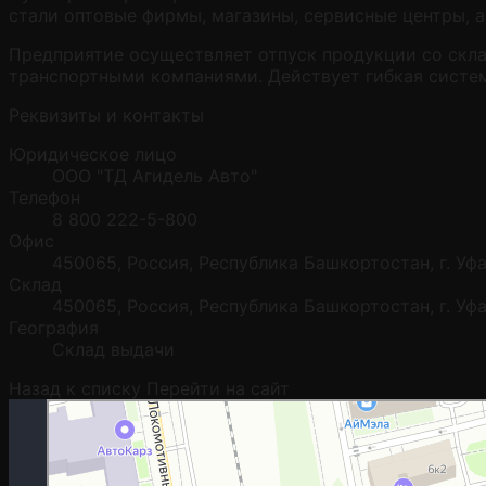
стали оптовые фирмы, магазины, сервисные центры, 
Предприятие осуществляет отпуск продукции со склад
транспортными компаниями. Действует гибкая систем
Реквизиты и контакты
Юридическое лицо
ООО "ТД Агидель Авто"
Телефон
8 800 222-5-800
Офис
450065, Россия, Республика Башкортостан, г. Уфа,
Склад
450065, Россия, Республика Башкортостан, г. Уфа,
География
Склад выдачи
Назад к списку
Перейти на сайт
Москва
Гостиничная улица, 5 — Яндекс.Карты