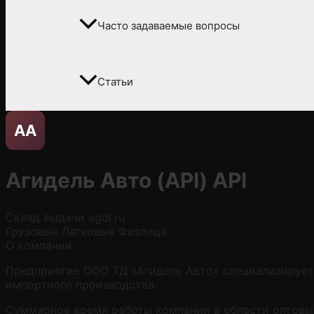
Часто задаваемые вопросы
Статьи
АА
Агидель Авто (API)
API
Склад выдачи
agdl.ru
Грузовые
Легковые
Физлица
О компании
Предприятие ООО ТД «Агидель Авто» специализируетс
импортного производства.
Суммарное время работы компании в области оптовы