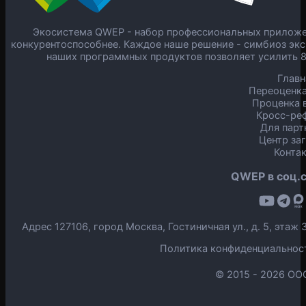
Экосистема QWEP - набор профессиональных приложен
конкурентоспособнее. Каждое наше решение - симбиоз экс
наших программных продуктов позволяет усилить 
Главн
Переоценка
Проценка в
Кросс-ре
Для парт
Центр за
Конта
QWEP в соц.с
Адрес 127106, город Москва, Гостиничная ул., д. 5, эта
Политика конфиденциальнос
© 2015 -
2026 ОО