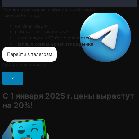
Подпишитесь на наш официальный канал
закупки без воды:
автоматизация
работа с поставщиками
интеграция с 1С без сложностей
живые кейсы и аналитика рынка
Перейти в телеграм
Добро пожаловать!
×
С 1 января 2025 г. цены вырастут
на 20%!