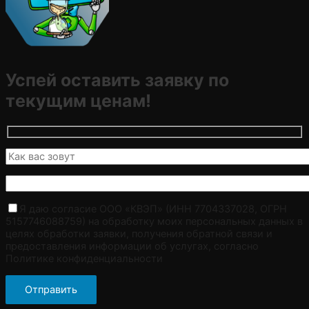
Успей оставить заявку по
текущим ценам!
Я даю согласие ООО «КВЭП» (ИНН 7704337028, ОГРН
5157746088759) на обработку моих персональных данных в
целях обработки заявки, получения обратной связи и
предоставления информации об услугах, согласно
Политике конфиденциальности