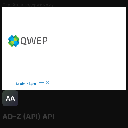
Перейти к содержимому
Main Menu
AA
AD-Z (API)
API