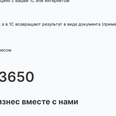
ациях с Вашей 1С или интернетом
а в 1С возвращают результат в виде документа (прим
несом
3650
изнес вместе с нами