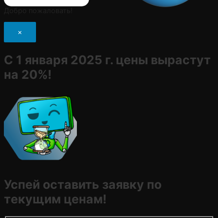
Добро пожаловать!
×
С 1 января 2025 г. цены вырастут
на 20%!
Успей оставить заявку по
текущим ценам!