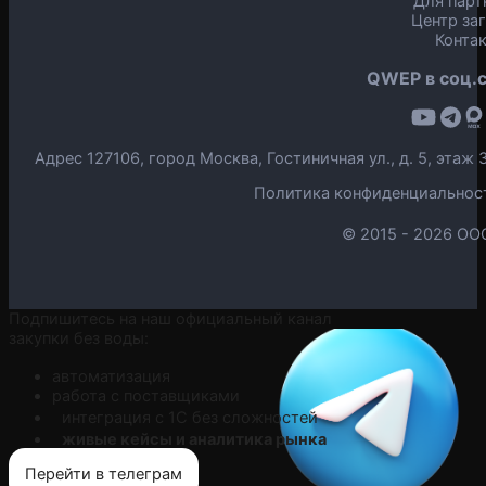
Для парт
Центр за
Конта
QWEP в соц.с
Адрес 127106, город Москва, Гостиничная ул., д. 5, эта
Политика конфиденциальнос
© 2015 -
2026 ОО
Подпишитесь на наш официальный канал
закупки без воды:
автоматизация
работа с поставщиками
интеграция с 1С без сложностей
живые кейсы и аналитика рынка
Перейти в телеграм