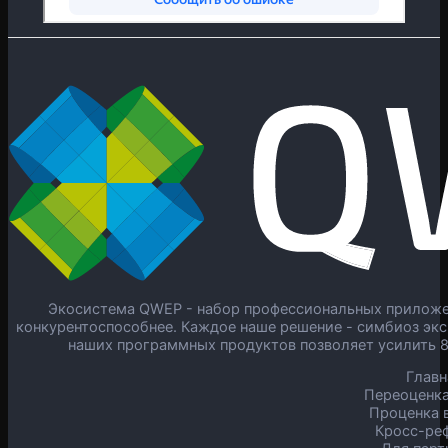
Экосистема QWEP - набор профессиональных приложен
конкурентоспособнее. Каждое наше решение - симбиоз экс
наших программных продуктов позволяет усилить 
Главн
Переоценка
Проценка в
Кросс-ре