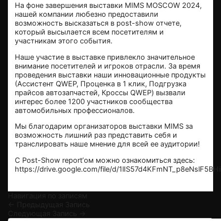
На фоне завершения выставки MIMS MOSCOW 2024,
нашей компании любезно предоставили
возможность высказаться в post-show отчете,
который высылается всем посетителям и
участникам этого события.
Наше участие в выставке привлекло значительное
внимание посетителей и игроков отрасли. За время
проведения выставки наши инновационные продукты
(
Ассистент QWEP
,
Проценка в 1 клик
,
Подгрузка
прайсов автозапчастей
,
Кроссы QWEP
) вызвали
интерес более 1200 участников сообщества
автомобильных профессионалов.
Мы благодарим организаторов выставки MIMS за
возможность лишний раз представить себя и
транслировать наше мнение для всей ее аудитории!
С Post-Show report’ом можно ознакомиться здесь:
https://drive.google.com/file/d/1lIS57d4KFmNT_p8eNslF5BHi
Навигация по записям
←
Предыдущая Запись
Следующая Запись
→