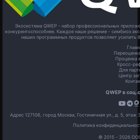
Экосистема QWEP - набор профессиональных приложен
конкурентоспособнее. Каждое наше решение - симбиоз экс
наших программных продуктов позволяет усилить 
Главн
Переоценка
Проценка в
Кросс-ре
Для парт
Центр за
Конта
QWEP в соц.с
Адрес 127106, город Москва, Гостиничная ул., д. 5, эта
Политика конфиденциальнос
© 2015 -
2026 ОО