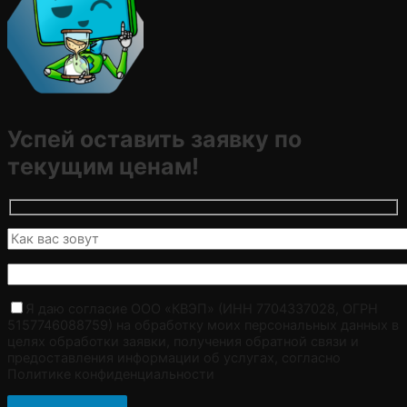
Успей оставить заявку по
текущим ценам!
Я даю согласие ООО «КВЭП» (ИНН 7704337028, ОГРН
5157746088759) на обработку моих персональных данных в
целях обработки заявки, получения обратной связи и
предоставления информации об услугах, согласно
Политике конфиденциальности