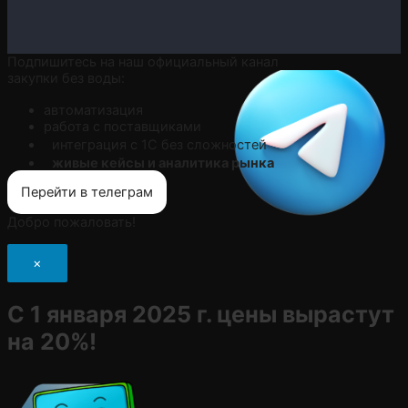
Подпишитесь на наш официальный канал
закупки без воды:
автоматизация
работа с поставщиками
интеграция с 1С без сложностей
живые кейсы и аналитика рынка
Перейти в телеграм
Добро пожаловать!
×
С 1 января 2025 г. цены вырастут
на 20%!