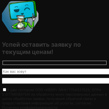
Успей оставить заявку по
текущим ценам!
Я даю согласие ООО «КВЭП» (ИНН 7704337028, ОГРН
5157746088759) на обработку моих персональных данных в
целях обработки заявки, получения обратной связи и
предоставления информации об услугах, согласно
Политике конфиденциальности