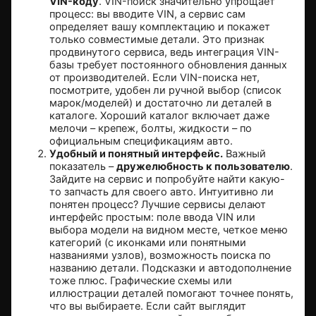
VIN-коду
. VIN-поиск значительно упрощает
процесс: вы вводите VIN, а сервис сам
определяет вашу комплектацию и покажет
только совместимые детали. Это признак
продвинутого сервиса, ведь интеграция VIN-
базы требует постоянного обновления данных
от производителей. Если VIN-поиска нет,
посмотрите, удобен ли ручной выбор (список
марок/моделей) и достаточно ли деталей в
каталоге. Хороший каталог включает даже
мелочи – крепеж, болты, жидкости – по
официальным спецификациям авто.
Удобный и понятный интерфейс.
Важный
показатель –
дружелюбность к пользователю
.
Зайдите на сервис и попробуйте найти какую-
то запчасть для своего авто. Интуитивно ли
понятен процесс? Лучшие сервисы делают
интерфейс простым: поле ввода VIN или
выбора модели на видном месте, четкое меню
категорий (с иконками или понятными
названиями узлов), возможность поиска по
названию детали. Подсказки и автодополнение
тоже плюс. Графические схемы или
иллюстрации деталей помогают точнее понять,
что вы выбираете. Если сайт выглядит