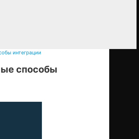
особы интеграции
вные способы